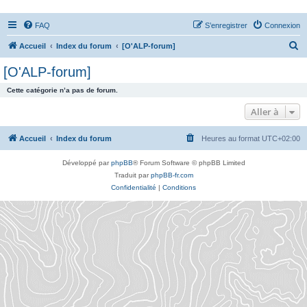
FAQ
S’enregistrer
Connexion
R
Accueil
Index du forum
[O'ALP-forum]
e
[O'ALP-forum]
c
Cette catégorie n’a pas de forum.
h
Aller à
e
r
Accueil
Index du forum
Heures au format
UTC+02:00
c
h
Développé par
phpBB
® Forum Software © phpBB Limited
Traduit par
phpBB-fr.com
e
Confidentialité
|
Conditions
r