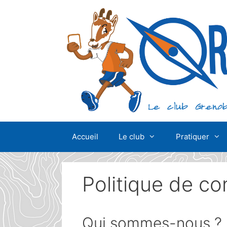
Aller
au
contenu
Accueil
Le club
Pratiquer
Politique de con
Qui sommes-nous ?