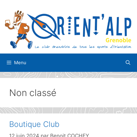
Aller
au
contenu
Menu
Non classé
Boutique Club
12 juin 2024
par
Benoit COCHEY