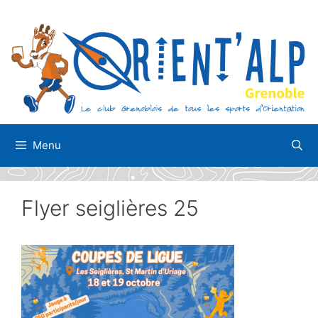
Aller
au
contenu
Menu
Flyer seiglières 25