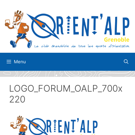
Aller
au
contenu
Menu
LOGO_FORUM_OALP_700x
220